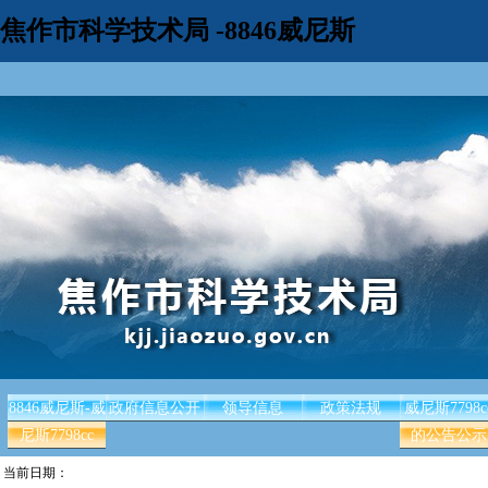
焦作市科学技术局 -8846威尼斯
8846威尼斯-威
政府信息公开
领导信息
政策法规
威尼斯7798c
尼斯7798cc
的公告公示
当前日期：