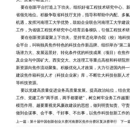
要在创新平台打造上下功夫。组织好省工程技术研究中心、新
省领先地位。积极争取省科技厅支持，指导和帮助中内配、多氟
机遇，发挥河南理工大学优势，鼓励企业联合河南理工大学建设
工作，为省级工程技术研究中心培育后备梯队，引领工程技术研
要在创新资源凝聚上下功夫。坚持常态化举办院（校）地科技合
会平台，叫响独具焦作特色的科技合作新品牌。组织举办“第二
场潜力大、发展远景好、转化条件优的科技成果（项目）在焦作
及企业与中国矿大、西安交大、大连理工等重点高校和科研院所
新资源向焦作流动聚集。积极优化人才政策，大力引进国内外一
建设焦作籍科技人才（科技企业家）库，不断壮大科技创新人才
等科技资源。
要以党建高质量促进业务高质量发展。提高政治站位，结合党史
工作、党建工作“两手抓，两手都要硬”，树立树牢业务工作越
模范作用、越要重视党风廉政建设的思想，做到明责知责、守责
做到会谋事、会干事、干好事、不出事，以焦作科技创新工作的
上一篇：
第十届中国创新创业大赛河南赛区焦作分赛区复决赛举行
下一篇