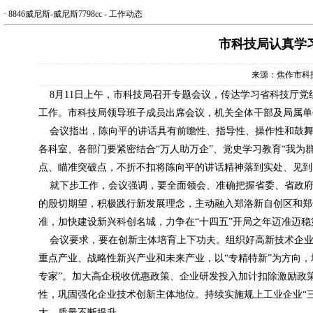
·
8846威尼斯-威尼斯7798cc
-
工作动态
市科技局认真学
来源：焦作市科
8月11日上午，市科技局召开专题会议，传达学习省科技厅党
工作。市科技局领导班子成员出席会议，机关全体干部及局属单
会议指出，陈向平的讲话具有前瞻性、指导性、操作性和鼓舞
各科室、各部门要紧密结合“万人助万企”、党史学习教育“我为
点、瞄准突破点，不折不扣将陈向平的讲话精神落到实处、见到
就下步工作，会议强调，要全面领会、准确把握省委、省政府
的殷切期望，积极践行新发展理念，主动融入郑洛新自创区和郑
准，加快建设新兴科创名城，力争在“十四五”开局之年迈准迈
会议要求，要在创新主体培育上下功夫。组织好高新技术企业
重点产业、战略性新兴产业和未来产业，以“专精特新”为方向，培
专家”。加大高企税收优惠政策、企业研发投入加计扣除激励政
性，巩固强化企业技术创新主体地位。持续实施规上工业企业“
大、质量不断提升。