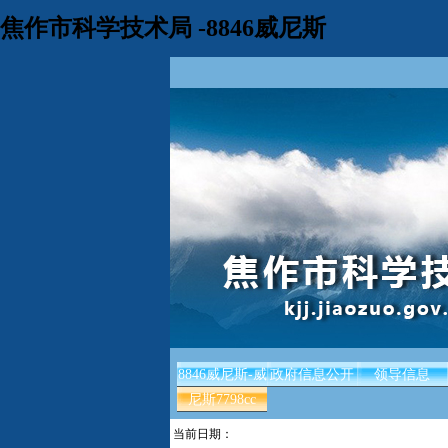
焦作市科学技术局 -8846威尼斯
8846威尼斯-威
政府信息公开
领导信息
尼斯7798cc
当前日期：