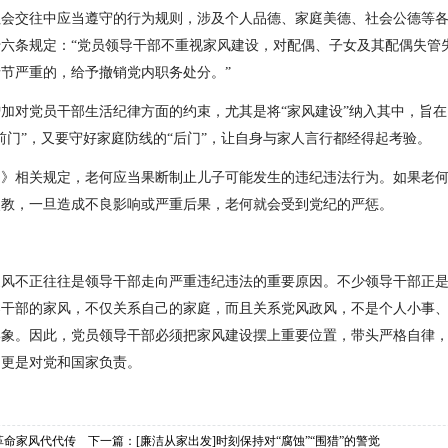
社会交往中应当遵守的行为规则，涉及个人品德、家庭美德、社会公德等
六条规定：“党员领导干部不重视家风建设，对配偶、子女及其配偶失管
节严重的，给予撤销党内职务处分。”
加对党员干部生活纪律方面的约束，尤其是将“家风建设”纳入其中，旨
前门”，又要守好家庭防线的“后门”，让自身与家人言行都经得起考验。
例》相关规定，老何应当果断制止儿子可能发生的违纪违法行为。如果老
失教，一旦造成不良影响或严重后果，老何就会受到党纪的严惩。
家风不正往往是领导干部走向严重违纪违法的重要原因。不少领导干部正
导干部的家风，不仅关系自己的家庭，而且关系党风政风，不是个人小事
形象。因此，党员领导干部必须把家风建设摆上重要位置，带头严格自律
，更是对党和国家负责。
革命家风代代传
下一篇：
[廉洁从家出发]时刻保持对“腐蚀”“围猎”的警觉