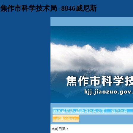
焦作市科学技术局 -8846威尼斯
8846威尼斯-威
政府信息公开
领导信息
尼斯7798cc
当前日期：