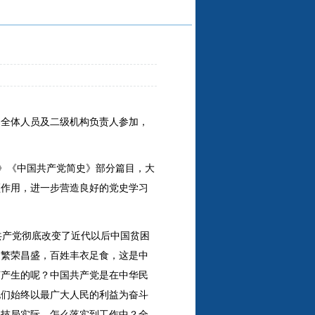
局全体人员及二级机构负责人参加，
》《中国共产党简史》部分篇目，大
领作用，进一步营造良好的党史学习
共产党彻底改变了近代以后中国贫困
家繁荣昌盛，百姓丰衣足食，这是中
何产生的呢？中国共产党是在中华民
他们始终以最广大人民的利益为奋斗
科技局实际，怎么落实到工作中？全