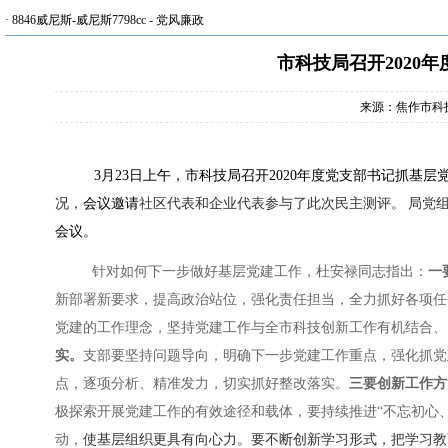
·
8846威尼斯-威尼斯7798cc
-
党风廉政
市科技局召开2020
来源：焦作市科
3
月
23
日上午，市科技局召开
2020
年度党支部书记抓基层
况，
会议邀请
社区代表和企业代表参与了此次民主测评。
局党
会议。
针对如何下一步做好基层党建工作，杜安禄同志指出：
一
新部署新要求，提高政治站位，强化责任担当，全力抓好各项任
党建的工作理念，坚持党建工作与全市科技创新工作有机结合、
实。
支部要坚持问题导向，明确下一步党建工作重点，强化抓党
点，逐项分析、精准发力，切实抓好整改落实。
三要创新工作方
极探索开展党建工作的有效途径和载体，要持续推进“不忘初心、
动，
使基层组织更具有向心力。要不断创新学习形式，把学习教