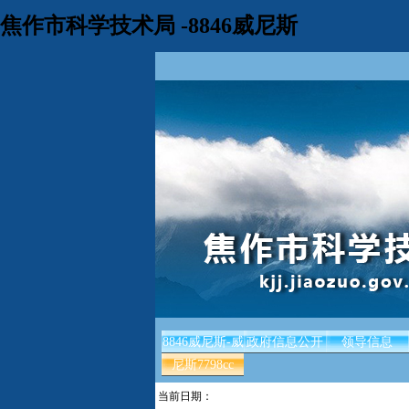
焦作市科学技术局 -8846威尼斯
8846威尼斯-威
政府信息公开
领导信息
尼斯7798cc
当前日期：