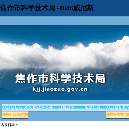
焦作市科学技术局 -8846威尼斯
8846威尼斯-威
政府信息公开
领导信息
政策法规
8846威尼斯
尼斯7798cc
公告公示
当前日期：