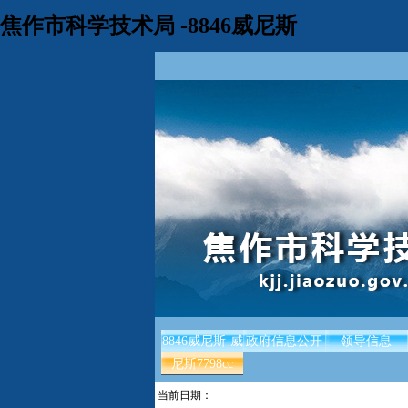
焦作市科学技术局 -8846威尼斯
8846威尼斯-威
政府信息公开
领导信息
尼斯7798cc
当前日期：