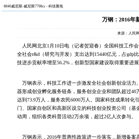
·
8846威尼斯-威尼斯7798cc
-
科技聚焦
万钢：2016
来源：人民
人民网北京1月10日电（记者贺迎春）全国科技工作会
全社会r&d（研究与开发）支出达到15440亿元，占gdp
技进步贡献率增至56.2%，创新型国家建设取得重要进
万钢表示，科技工作进一步激发全社会创新创业活力。众创
器形成创业孵化服务链条，服务创业企业和团队超过40万
达到73.9万人，服务农民6000万人。国家科技成果转
门、国家自创区和高新区设立的科技创业投资公司（基金）
动周，组织各类科普活动2万余项，超过2亿人次参与。
万钢表示，2016年普惠性政策进一步落实，新增备案高新