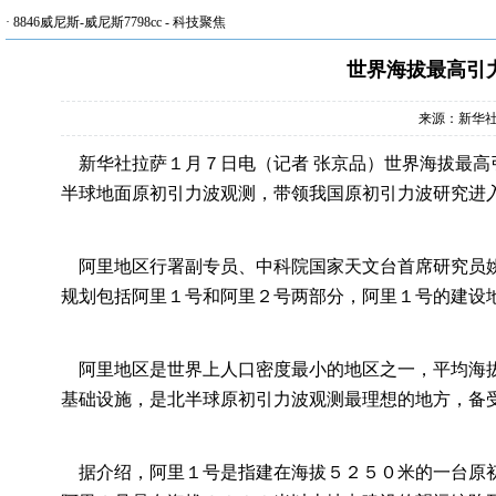
·
8846威尼斯-威尼斯7798cc
-
科技聚焦
世界海拔最高引
来源：新华
新华社拉萨１月７日电（记者 张京品）世界海拔最高
半球地面原初引力波观测，带领我国原初引力波研究进
阿里地区行署副专员、中科院国家天文台首席研究员姚
规划包括阿里１号和阿里２号两部分，阿里１号的建设
阿里地区是世界上人口密度最小的地区之一，平均海拔
基础设施，是北半球原初引力波观测最理想的地方，备
据介绍，阿里１号是指建在海拔５２５０米的一台原初