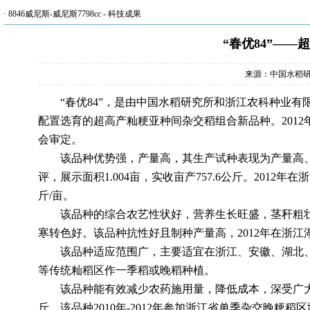
·
8846威尼斯-威尼斯7798cc
-
科技成果
“春优84”—
来源：中国水稻
“春优84”，是由中国水稻研究所和浙江农科种业有限公
配置选育的超高产籼粳亚种间杂交稻组合新品种。2012
会审定。
该品种优势强，产量高，其生产试种表现为产量高、耐
评，展示面积1.004亩，实收亩产757.6公斤。2012
斤/亩。
该品种的综合农艺性状好，营养生长旺盛，茎秆粗壮
寒转色好。该品种抗性好且制种产量高，2012年在浙江湖
该品种适应范围广，主要适宜在浙江、安徽、湖北、
等传统籼稻区作一季稻或晚稻种植。
该品种能有效减少农药施用量，降低成本，深受广大稻
斤。该品种2010年-2012年参加浙江省单季杂交晚粳稻区