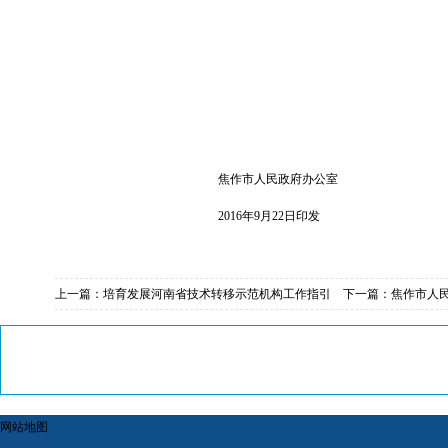
焦作市人民政府办公室
2016
年
9
月
22
日印发
上一篇：
培育发展河南省技术转移示范机构工作指引
下一篇：
焦作市人
网站地图