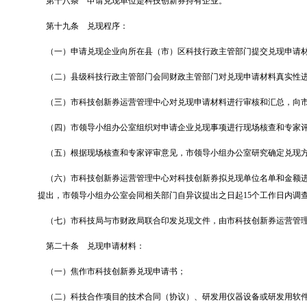
第十八条
申请兑现单位是科技创新券持有企业。
第十九条
兑现程序：
（一）申请兑现企业向所在县（市）区科技行政主管部门提交兑现申请
（二）县级科技行政主管部门会同财政主管部门对兑现申请材料真实性
（三）市科技创新券运营管理中心对兑现申请材料进行审核和汇总，向
（四）市领导小组办公室组织对申请企业兑现事项进行现场核查和专家
（五）根据现场核查和专家评审意见，市领导小组办公室研究确定兑现
（六）市科技创新券运营管理中心对科技创新券拟兑现单位名单和金额
提出，市领导小组办公室会同相关部门自异议提出之日起
15
个工作日内调
（七）市科技局与市财政局联合印发兑现文件，由市科技创新券运营管
第二十条
兑现申请材料：
（一）焦作市科技创新券兑现申请书；
（二）科技合作项目的技术合同（协议）、研发用仪器设备或研发用软