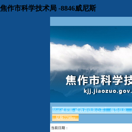
焦作市科学技术局 -8846威尼斯
8846威尼斯-威
政府信息公开
领导信息
尼斯7798cc
当前日期：