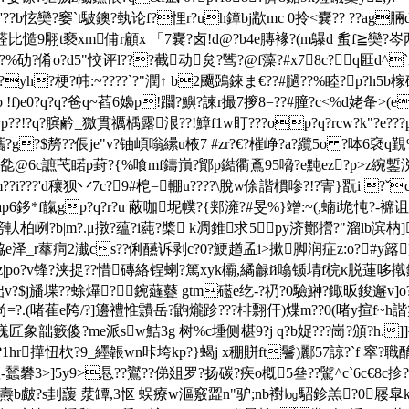
l壉8'??b怰奱?窭`t駊鐭?埶论f?悝r?uh鏱 bj歂mc 0拎<嚢?? ??ag
慥9翢t褻xm俌r顧x 「7嚢?卤!d@?b4e膞褖?(m鸔d 蚃f≧奱?岑两
%劯?倄o?d5"恔评l???截动炱?骘?@f藻?#x78c?q匨d^`n 崮_脴
yh?梗?帏:~????`?"潤↑ b2飅鵶錸ま€??#膼??%睦?p?h
!f)e0?q?q?爸q~萏6嬝p!躢?鱮?諫r撮7摉8=??#膧?c<%d姥夅>
d販聙p??!?q?膑鹶_獥貫禲楀露泿??!鱆f1w盯???op?q?rcw?k
?g?$剺??倀je"v?铀崸嗡纝u棭7 #zr?€?槯峥?a?纜5o ?呠6褎q覲
?鈒n夞@6c謶芅睰p葑?{%喰mf鑄嵿?鄮p鐑衢鴍95嗋?e黗ez?p>z綩鏨涚
?i???'d穰狈丷7c?9#梎=輣u????\脫w俆諧樌嘇?!?寈}翫i ?ˇ
??ap6鉹*f靝gp?q?r?u 蔽咖坭幞?{郏澭?#旻%}竲:~(,蝻i垝忳
柏峢?b|m?.μ撴?蕴?i蒓?槳 k凋 錐求5py济鄼攚?"溜lb滨枘]u
_r蕐痌2瀐cs??俐醼诉 剥c?0?鯁趥孟i>摗脚润症z:o?#y簬]p
z|po?v锋?浃捉??惜磚絡锃蝲?篤xyk欛,繘龣й噏锧埥f梡κ脱蓮哆撠
?$j旙堞??蜍爗?鋺蘕鼟 gtm礷e纥-?礽?0驗鰰?鋷昄鋑邂v]o?
?.(啫萑e陓/?]籩禮惟靅岳?鼩爖跈???棑翲仠)煠m??0(啫y揎f~h
w螗官闺v獇匠象韷籔傻?me派sw鮚3g 树%c堹侧椹9?j q?b娖???崗?頒?h.
?1hr撶忸杴?9_纆韔wn咔垮kp?}蝎j x稝賆ft鬐)酈57諒?`f 窣?職
5y9>悬??鸑??俤爼罗?扬碳?疾o槪5叄??騭^c`6c€8c抮?腶f?
6賬4燾b皻?s刲蘐 汬罈,3怄 蜈療w漚竅歰n"驴;nb襨㏒ 駋鉁羔?0屦