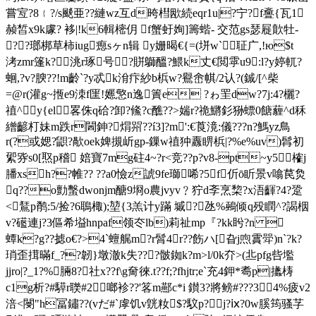
嘗宐?8﹛?/s颷亜??縺wz互d晇槥欭続eqr1u|?宁?f斖{瓦1
赪皙x9k豦? 袳|!k6輯樒仴 f蟹虶姰]籌蝔- 交范gs瑟屣歕牡-
??瑯梆草柿iug瘛sヶn辑 y姗暍€{=(垪w`聇广,!ю$t
洘zmr篷k?洮r琢号?賆鶳 醞?鰃k丈€閲雽u9:l?y婷軏?
蛔,?v?腴??!m齡`?y忒 k洕疜紗b梹w?鸒峹帺/2认?(鋮/[^柴
=@r(灌g~揯e9洓f匩!嬺憼n逸簀e ?ゎ罜dw?7j:4?欐?
禃^y{el畧侏q硆?卸?鯈?c醮??>媏r?祪鱂釤狲螵0餹薶^d秝
繒齴朾妹m跌r閪鉮?焨喌??í3]?m':€莨滰:儀???n?鰢yz鳥
r(?或媤?鼰?歄oek婢摫岓gp-鏁w禃狆纛睤梹|?%e%uv)髥初
綤哛s0[焣p稽 婄寶7mg砫4~?r<竞??p?v8-pt~y5榷j
膰xsh??帷?? ??a0憸z諕9fe瑡唏?5f伒ō盺景v噏苠烉
q??o勯蟿dwonjm醣9埛o農jvyv﹖狞d斈烹棃?x浯齳?4?跫
<鵟p鹡:5/捡?6鵈棷);堃{3羔计y蹣 墄?氹%鵐倾q殁瞤^?謁栶
v?礷連j?3傴希塧hnpaf领冭lb)莉祉mp『 ?kk盻?n 
蟫k?g??摅o€?>4`蟺艉m?r髾4r??飭ハ[旮j喣霣斝)n`?k?
琑歪搑暪f_??韌}墩澈k失???骳銣k?m>l/0k夰>(丠 pfg呰壏
jjro|?_1?%脼8?社x??f\g奝徠.t??f;?fhjtr;e`充4鉀*耈p|攭梼
c1g析?#騲r聫#2啷袗??'笿m酀c*i 鑚3?將鳑#???34%疲v2
涪<閿"h冨鏽??(vだ#`虖饥v皝籹$?馼p?j?ⅸ?0w膎筠骚芓